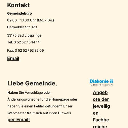
Kontakt
Gemeindebüro
09.00 - 13.00 Uhr (Mo. - Do.)
Detmolder Str. 173
33175 Bad Lipspringe
Tel. 0 52 52 / 5 14 14
Fax: 0 52 52 / 93 35 09
Email
Liebe Gemeinde
,
Angeb
Haben Sie Vorschläge oder
ote der
Änderungswünsche für die Homepage oder
jeweilig
haben Sie einen Fehler gefunden? Unser
en
Webmaster freut sich auf Ihren Hinweis
per Email!
Fachbe
reiche