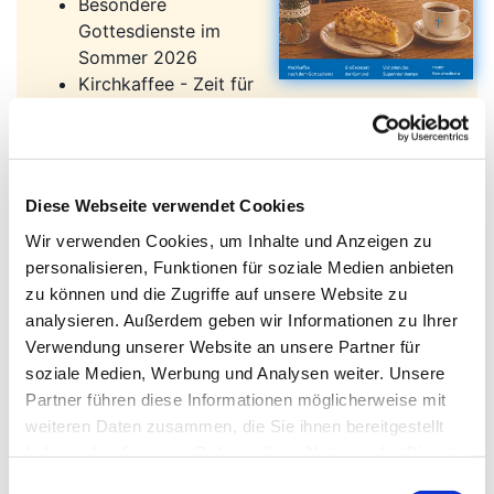
Besondere
Gottesdienste im
Sommer 2026
Kirchkaffee - Zeit für
Begegnung und Austausch
Visitation unserer Kirchgemeinde
Vom Fluch des Posaunenchores und was Sie
dagegen tun können...
Diese Webseite verwendet Cookies
Prädikant Klaus Gronwald (75) wird aus dem
Wir verwenden Cookies, um Inhalte und Anzeigen zu
aktiven Dienst entpflichtet
personalisieren, Funktionen für soziale Medien anbieten
Aktuelles aus dem Flötenkreis
zu können und die Zugriffe auf unsere Website zu
Großkonzert der Kantorei
analysieren. Außerdem geben wir Informationen zu Ihrer
Barfußpfad im Park des Martinstifts
Verwendung unserer Website an unsere Partner für
Hier finden Sie Gemeindebriefe der
soziale Medien, Werbung und Analysen weiter. Unsere
vergangenen Monate!
Partner führen diese Informationen möglicherweise mit
weiteren Daten zusammen, die Sie ihnen bereitgestellt
haben oder die sie im Rahmen Ihrer Nutzung der Dienste
gesammelt haben.
E