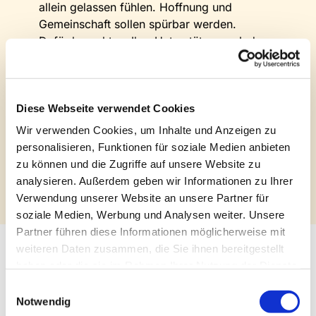
allein gelassen fühlen. Hoffnung und
Gemeinschaft sollen spürbar werden.
Dafür braucht es Ihre Unterstützung. Jeder
Beitrag, jede Spende hilft uns, dieses Ziel zu
erreichen und Menschen aus der Einsamkeit
herauszuführen.
Unterstützen Sie die Diakonie mit Ihrer Spende.
Diese Webseite verwendet Cookies
Helfen Sie miteinander füreinander!
Wir verwenden Cookies, um Inhalte und Anzeigen zu
Ihr Pfarrer Christian Heine-Göttelmann
personalisieren, Funktionen für soziale Medien anbieten
Vorstand des Diakonischen Werkes Rheinland-
zu können und die Zugriffe auf unsere Website zu
Westfalen-Lippe
analysieren. Außerdem geben wir Informationen zu Ihrer
Verwendung unserer Website an unsere Partner für
soziale Medien, Werbung und Analysen weiter. Unsere
Partner führen diese Informationen möglicherweise mit
weiteren Daten zusammen, die Sie ihnen bereitgestellt
haben oder die sie im Rahmen Ihrer Nutzung der Dienste
gesammelt haben.
Einwilligungsauswahl
Notwendig