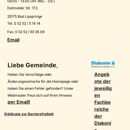
09.00 - 13.00 Uhr (Mo. - Do.)
Detmolder Str. 173
33175 Bad Lipspringe
Tel. 0 52 52 / 5 14 14
Fax: 0 52 52 / 93 35 09
Email
Liebe Gemeinde
,
Angeb
Haben Sie Vorschläge oder
ote der
Änderungswünsche für die Homepage oder
jeweilig
haben Sie einen Fehler gefunden? Unser
en
Webmaster freut sich auf Ihren Hinweis
per Email!
Fachbe
reiche
Erklärung zur Barrierefreiheit
der
Diakoni
Datenschutz Soziale Netzwerke
e