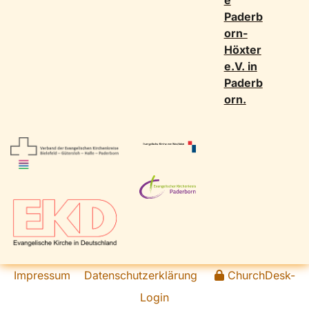
Paderb
orn-
Höxter
e.V. in
Paderb
orn.
Impressum
Datenschutzerklärung
ChurchDesk-
Login