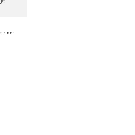
ge
pe der