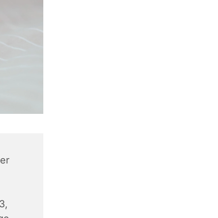
er
3,