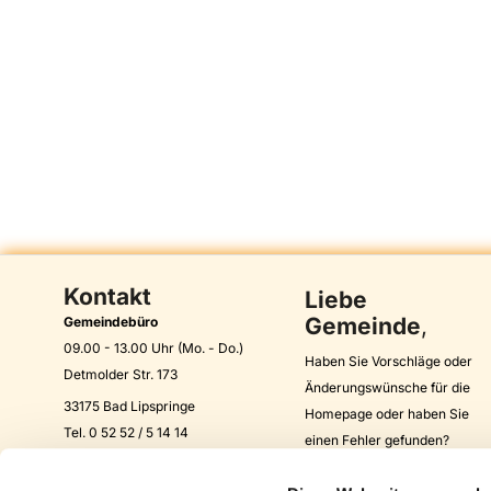
Kontakt
Liebe
Gemeinde
,
Gemeindebüro
09.00 - 13.00 Uhr (Mo. - Do.)
Haben Sie Vorschläge oder
Detmolder Str. 173
Änderungswünsche für die
33175 Bad Lipspringe
Homepage oder haben Sie
Tel. 0 52 52 / 5 14 14
einen Fehler gefunden?
Fax: 0 52 52 / 93 35 09
Unser Webmaster freut sich