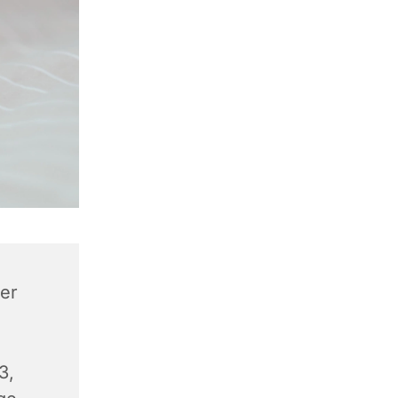
er
3,