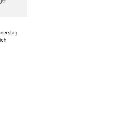
ge
nnerstag
ich