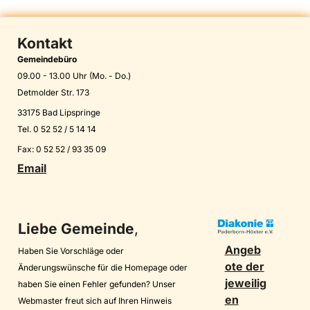
Kontakt
Gemeindebüro
09.00 - 13.00 Uhr (Mo. - Do.)
Detmolder Str. 173
33175 Bad Lipspringe
Tel. 0 52 52 / 5 14 14
Fax: 0 52 52 / 93 35 09
Email
Liebe Gemeinde
,
Angeb
Haben Sie Vorschläge oder
ote der
Änderungswünsche für die Homepage oder
jeweilig
haben Sie einen Fehler gefunden? Unser
en
Webmaster freut sich auf Ihren Hinweis