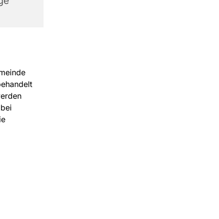
ge
emeinde
behandelt
werden
bei
ie