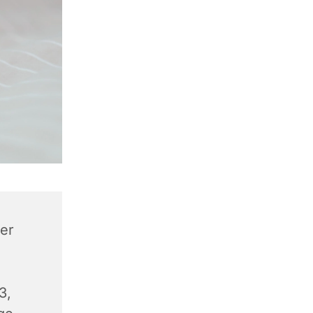
er
3,