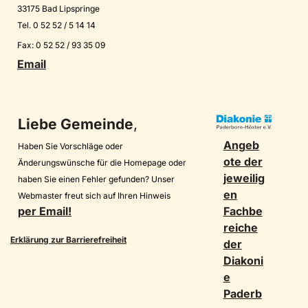
33175 Bad Lipspringe
Tel. 0 52 52 / 5 14 14
Fax: 0 52 52 / 93 35 09
Email
Liebe Gemeinde
,
Angeb
Haben Sie Vorschläge oder
ote der
Änderungswünsche für die Homepage oder
jeweilig
haben Sie einen Fehler gefunden? Unser
en
Webmaster freut sich auf Ihren Hinweis
per Email!
Fachbe
reiche
Erklärung zur Barrierefreiheit
der
Diakoni
Datenschutz Soziale Netzwerke
e
Paderb