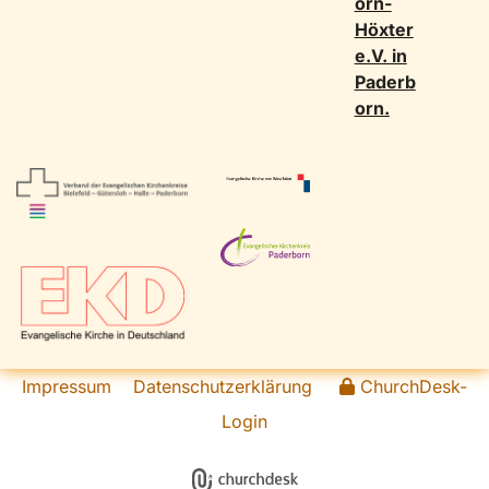
orn-
Höxter
e.V. in
Paderb
orn.
Impressum
Datenschutzerklärung
ChurchDesk-
Login