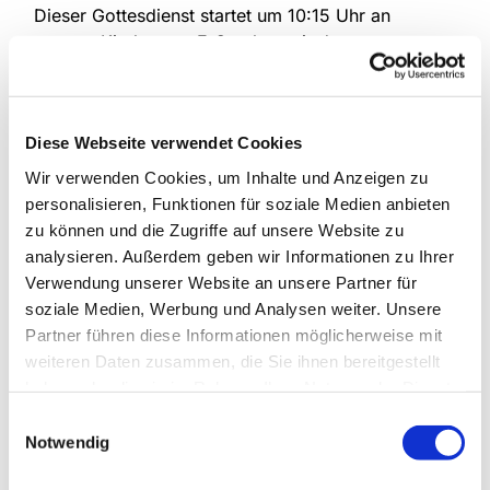
Dieser Gottesdienst startet um 10:15 Uhr an
unserer Kirche - zu Fuß gehen wir dann
gemeinsam auf einen kleinen Spaziergang durch
den Arminiuspark, hören Bibeltexte und Impulse
zum Nachdenken.
Diese Webseite verwendet Cookies
Diesen "Gottesdienst to go" können Sie vom 16.
Wir verwenden Cookies, um Inhalte und Anzeigen zu
bis 22. August auch eigenständig erleben. Starten
personalisieren, Funktionen für soziale Medien anbieten
Sie einfach an der Kirche mit dem QR-Code.
zu können und die Zugriffe auf unsere Website zu
analysieren. Außerdem geben wir Informationen zu Ihrer
Verwendung unserer Website an unsere Partner für
soziale Medien, Werbung und Analysen weiter. Unsere
Partner führen diese Informationen möglicherweise mit
weiteren Daten zusammen, die Sie ihnen bereitgestellt
haben oder die sie im Rahmen Ihrer Nutzung der Dienste
gesammelt haben.
Einwilligungsauswahl
Notwendig