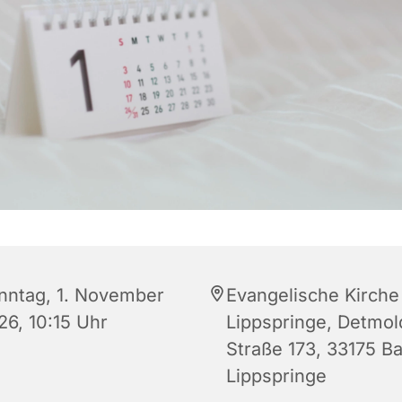
nntag, 1. November
Evangelische Kirche
26, 10:15 Uhr
Lippspringe, Detmol
Straße 173, 33175 B
Lippspringe