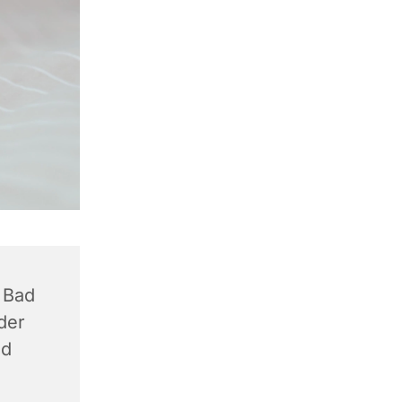
 Bad
der
ad