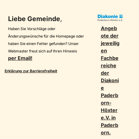
Liebe Gemeinde
,
Angeb
Haben Sie Vorschläge oder
ote der
Änderungswünsche für die Homepage oder
jeweilig
haben Sie einen Fehler gefunden? Unser
en
Webmaster freut sich auf Ihren Hinweis
per Email!
Fachbe
reiche
Erklärung zur Barrierefreiheit
der
Diakoni
Datenschutz Soziale Netzwerke
e
Paderb
orn-
Höxter
e.V. in
Paderb
orn.