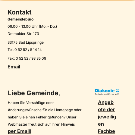
Kontakt
Gemeindebüro
09.00 - 13.00 Uhr (Mo. - Do.)
Detmolder Str. 173
33175 Bad Lipspringe
Tel. 0 52 52 / 5 14 14
Fax: 0 52 52 / 93 35 09
Email
Liebe Gemeinde
,
Angeb
Haben Sie Vorschläge oder
ote der
Änderungswünsche für die Homepage oder
jeweilig
haben Sie einen Fehler gefunden? Unser
en
Webmaster freut sich auf Ihren Hinweis
per Email!
Fachbe