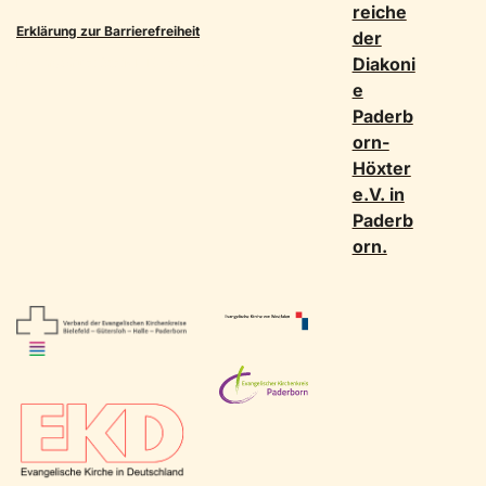
reiche
Erklärung zur Barrierefreiheit
der
Diakoni
Datenschutz Soziale Netzwerke
e
Paderb
orn-
Höxter
e.V. in
Paderb
orn.